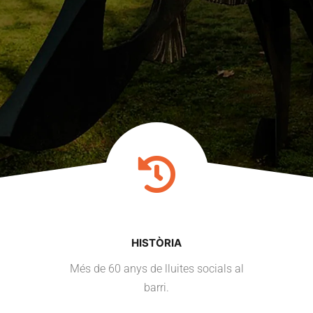
HISTÒRIA
Més de
60
anys de lluites socials al
barri.