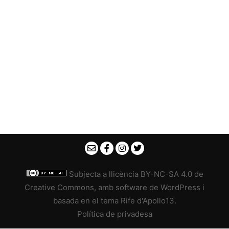
Subjecta a llicència
BY-NC-SA 4.0 de
Creative Commons
, amb software de
WordPress
i
basada en el tema
Rife
d'
Apollo13
.
Política de privadesa